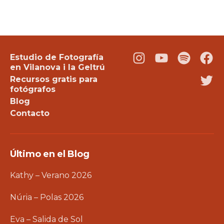
Estudio de Fotografía
Instagram
Youtube
Podcast
Fac
en Vilanova i la Geltrú
Recursos gratis para
Twi
fotógrafos
Blog
Contacto
Último en el Blog
Kathy – Verano 2026
Núria – Polas 2026
Eva – Salida de Sol