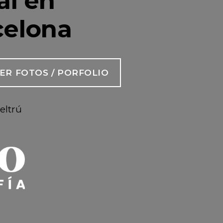
al en
rcelona
 VER FOTOS / PORFOLIO
eltrú