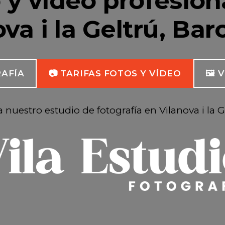
 y vídeo profesion
va i la Geltrú, Ba
AFÍA
📷 TARIFAS FOTOS Y VÍDEO
🖼️
ta nuestro estudio de fotografía en Vilanova i la G