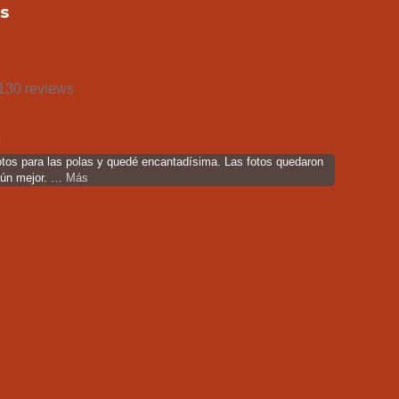
s
130 reviews
s
otos para las polas y quedé encantadísima. Las fotos quedaron
aún mejor.
… Más