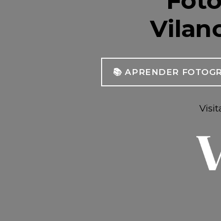
Foto
Vilano
📚 APRENDER FOTOGR
Visi