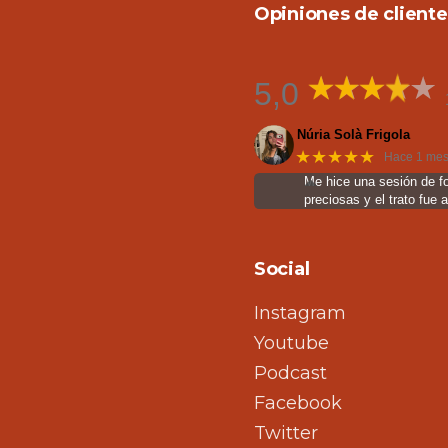
Opiniones de cliente
5,0
Núria Solà Frigola
★★★★★
Hace 1 me
Me hice una sesión de f
preciosas y el trato fue 
Social
Instagram
Youtube
Podcast
Facebook
Twitter