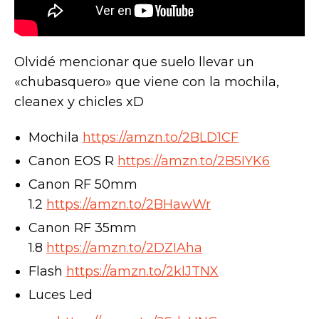
Olvidé mencionar que suelo llevar un
«chubasquero» que viene con la mochila,
cleanex y chicles xD
Mochila
https://amzn.to/2BLD1CF
Canon EOS R
https://amzn.to/2B5IYK6
Canon RF 50mm
1.2
https://amzn.to/2BHawWr
Canon RF 35mm
1.8
https://amzn.to/2DZIAha
Flash
https://amzn.to/2klJTNX
Luces Led