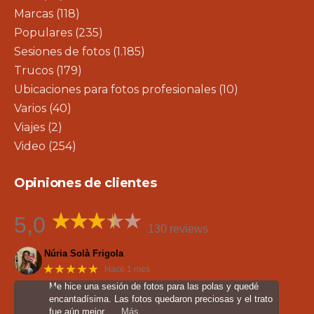
Marcas
(118)
Populares
(235)
Sesiones de fotos
(1.185)
Trucos
(179)
Ubicaciones para fotos profesionales
(10)
Varios
(40)
Viajes
(2)
Video
(254)
Opiniones de clientes
5,0
130 reviews
Núria Solà Frigola
★★★★★
Hace 1 mes
Me hice una sesión de fotos para las polas y quedé
encantadísima. Las fotos quedaron preciosas y el trato
fue aún mejor.
… Más