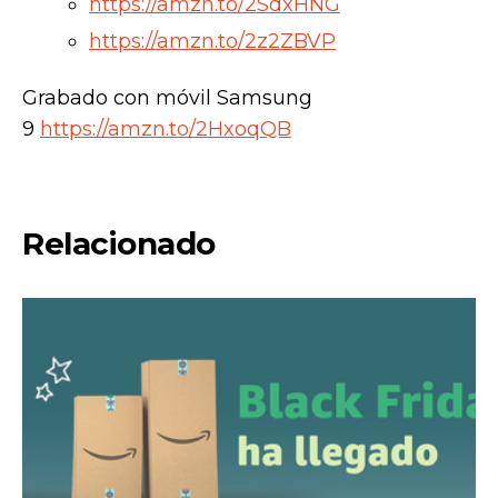
https://amzn.to/2SdxHNG
https://amzn.to/2z2ZBVP
Grabado con móvil Samsung
9
https://amzn.to/2HxoqQB
Relacionado