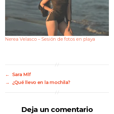
Nerea Velasco – Sesión de fotos en playa
←
Sara Mlf
→
¿Qué llevo en la mochila?
Deja un comentario