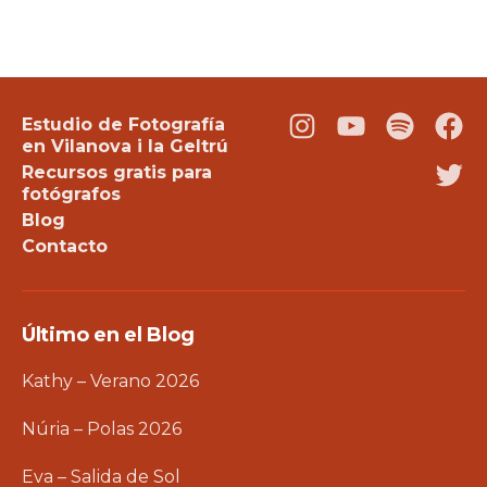
Estudio de Fotografía
Instagram
Youtube
Podcast
Fac
en Vilanova i la Geltrú
Recursos gratis para
Twi
fotógrafos
Blog
Contacto
Último en el Blog
Kathy – Verano 2026
Núria – Polas 2026
Eva – Salida de Sol