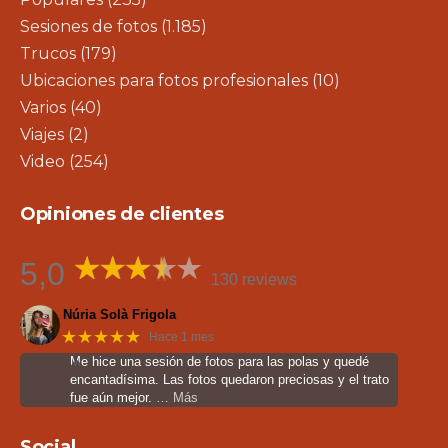
Sesiones de fotos
(1.185)
Trucos
(179)
Ubicaciones para fotos profesionales
(10)
Varios
(40)
Viajes
(2)
Video
(254)
Opiniones de clientes
5,0
130 reviews
Núria Solà Frigola
★★★★★
Hace 1 mes
Me hice una sesión de fotos para las polas y quedé
encantadísima. Las fotos quedaron preciosas y el trato
fue aún mejor.
… Más
Social