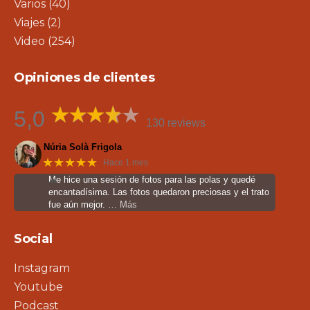
Varios
(40)
Viajes
(2)
Video
(254)
Opiniones de clientes
5,0
130 reviews
Núria Solà Frigola
★★★★★
Hace 1 mes
Me hice una sesión de fotos para las polas y quedé
encantadísima. Las fotos quedaron preciosas y el trato
fue aún mejor.
… Más
Social
Instagram
Youtube
Podcast