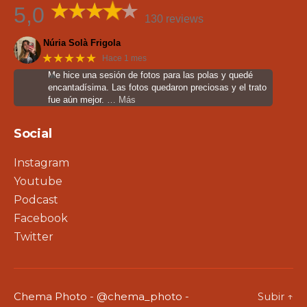
5,0
130 reviews
Núria Solà Frigola
★★★★★
Hace 1 mes
Me hice una sesión de fotos para las polas y quedé
encantadísima. Las fotos quedaron preciosas y el trato
fue aún mejor.
… Más
Social
Instagram
Youtube
Podcast
Facebook
Twitter
Chema Photo - @chema_photo -
Subir
↑