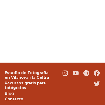
Estudio de Fotografía
Instagram
Youtube
Podcast
Fac
en Vilanova i la Geltrú
Recursos gratis para
Twi
fotógrafos
Blog
Contacto