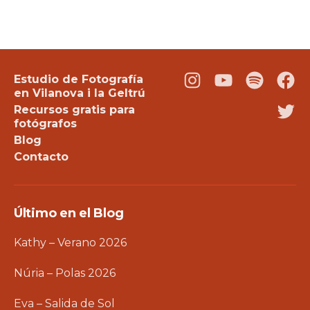
Estudio de Fotografía
Instagram
Youtube
Podcast
Fac
en Vilanova i la Geltrú
Recursos gratis para
Twi
fotógrafos
Blog
Contacto
Último en el Blog
Kathy – Verano 2026
Núria – Polas 2026
Eva – Salida de Sol