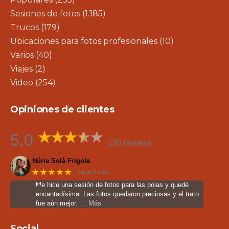
Sesiones de fotos
(1.185)
Trucos
(179)
Ubicaciones para fotos profesionales
(10)
Varios
(40)
Viajes
(2)
Video
(254)
Opiniones de clientes
5,0
130 reviews
Núria Solà Frigola
★★★★★
Hace 1 mes
Me hice una sesión de fotos para las polas y quedé
encantadísima. Las fotos quedaron preciosas y el trato
fue aún mejor.
… Más
Social