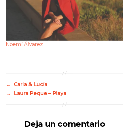
Noemí Álvarez
←
Carla & Lucía
→
Laura Peque – Playa
Deja un comentario