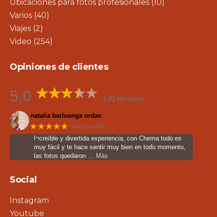
Ubicaciones para fotos profesionales
(10)
Varios
(40)
Viajes
(2)
Video
(254)
Opiniones de clientes
5,0
130 reviews
natalia barluenga ordas
★★★★★
hace un año
Increíble y divertida experiencia, con Chema todo es
muy fácil y te hace sentir muy bien en todo momento,
las fotos quedaron
… Más
Social
Instagram
Youtube