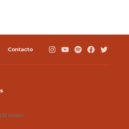
Contacto
Instagram
Youtube
Podcast
Facebook
Twitter
s
130 reviews