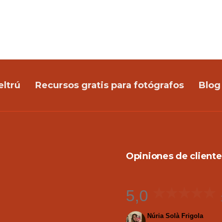
eltrú
Recursos gratis para fotógrafos
Blog
Opiniones de cliente
5,0
Núria Solà Frigola