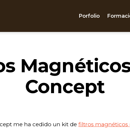
Porfolio
Formaci
ros Magnético
Concept
cept me ha cedido un kit de
filtros magnéticos