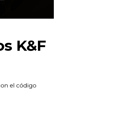
os K&F
con el código