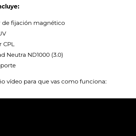
ncluye:
 de fijación magnético
 UV
or CPL
ad Neutra ND1000 (3.0)
sporte
o vídeo para que vas como funciona: