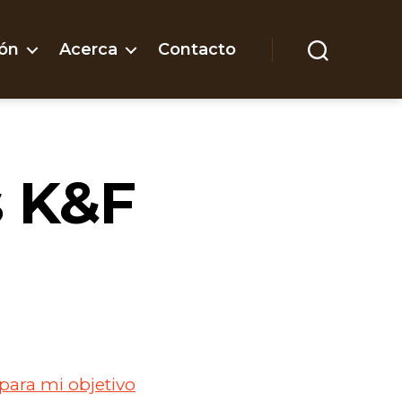
ón
Acerca
Contacto
Buscar
s K&F
 para mi objetivo