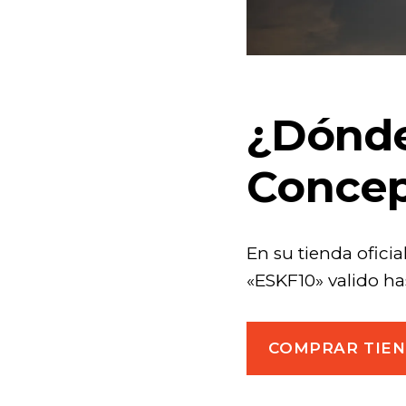
¿Dónde
Conce
En su tienda ofici
«ESKF10» valido has
COMPRAR TIEN