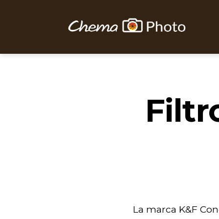
Chema
Photo
Filt
La marca K&F Con