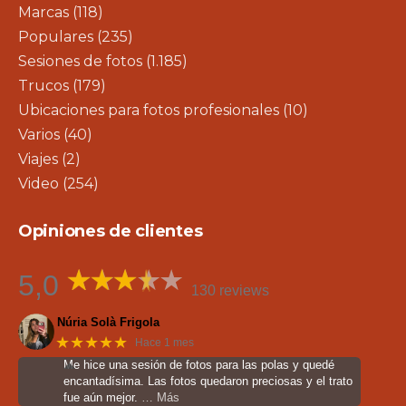
Marcas
(118)
Populares
(235)
Sesiones de fotos
(1.185)
Trucos
(179)
Ubicaciones para fotos profesionales
(10)
Varios
(40)
Viajes
(2)
Video
(254)
Opiniones de clientes
5,0
130 reviews
Núria Solà Frigola
★★★★★
Hace 1 mes
Me hice una sesión de fotos para las polas y quedé
encantadísima. Las fotos quedaron preciosas y el trato
fue aún mejor.
… Más