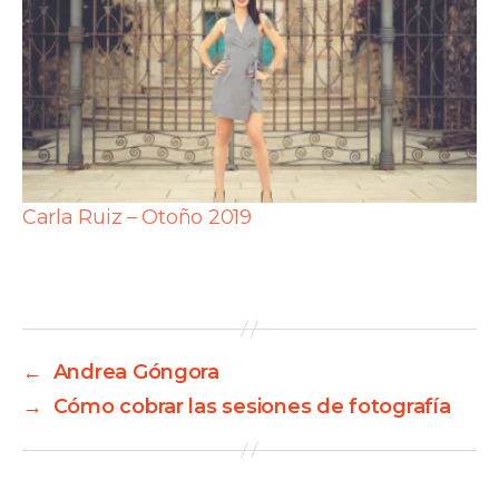
Carla Ruiz – Otoño 2019
←
Andrea Góngora
→
Cómo cobrar las sesiones de fotografía