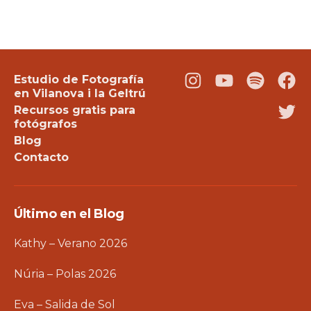
Estudio de Fotografía
Instagram
Youtube
Podcast
Fac
en Vilanova i la Geltrú
Recursos gratis para
Twi
fotógrafos
Blog
Contacto
Último en el Blog
Kathy – Verano 2026
Núria – Polas 2026
Eva – Salida de Sol