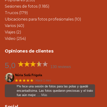
Sesiones de fotos
(1.185)
Trucos
(179)
Ubicaciones para fotos profesionales
(10)
Varios
(40)
Viajes
(2)
Video
(254)
Opiniones de clientes
5,0
130 reviews
Núria Solà Frigola
★★★★★
Hace 1 mes
Me hice una sesión de fotos para las polas y quedé
encantadísima. Las fotos quedaron preciosas y el trato
fue aún mejor.
… Más
Social