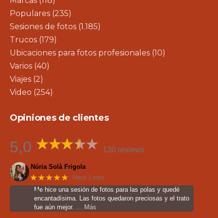
Marcas
(118)
Populares
(235)
Sesiones de fotos
(1.185)
Trucos
(179)
Ubicaciones para fotos profesionales
(10)
Varios
(40)
Viajes
(2)
Video
(254)
Opiniones de clientes
5,0
130 reviews
Núria Solà Frigola
★★★★★
Hace 1 mes
Me hice una sesión de fotos para las polas y quedé
encantadísima. Las fotos quedaron preciosas y el trato
fue aún mejor.
… Más