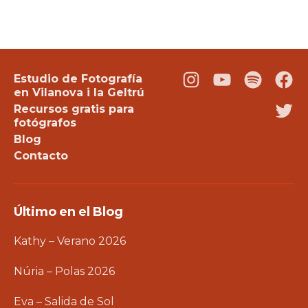
Estudio de Fotografía
Instagram
Youtube
Podcast
Fac
en Vilanova i la Geltrú
Recursos gratis para
Twi
fotógrafos
Blog
Contacto
Último en el Blog
Kathy – Verano 2026
Núria – Polas 2026
Eva – Salida de Sol