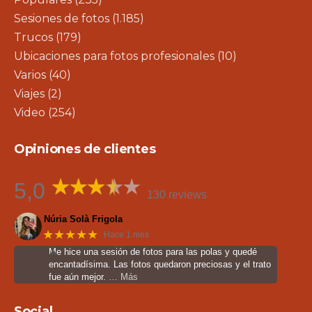
Sesiones de fotos
(1.185)
Trucos
(179)
Ubicaciones para fotos profesionales
(10)
Varios
(40)
Viajes
(2)
Video
(254)
Opiniones de clientes
5,0
130 reviews
Núria Solà Frigola
★★★★★
Hace 1 mes
Me hice una sesión de fotos para las polas y quedé
encantadísima. Las fotos quedaron preciosas y el trato
fue aún mejor.
… Más
Social