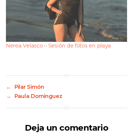
Nerea Velasco – Sesión de fotos en playa
←
Pilar Simón
→
Paula Dominguez
Deja un comentario