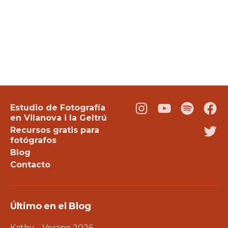
Estudio de Fotografía
Instagram
Youtube
Podcast
Fac
en Vilanova i la Geltrú
Recursos gratis para
Twi
fotógrafos
Blog
Contacto
Último en el Blog
Kathy – Verano 2026