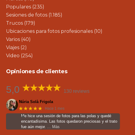
Populares
(235)
Sesiones de fotos
(1.185)
Trucos
(179)
Ubicaciones para fotos profesionales
(10)
Varios
(40)
Viajes
(2)
Video
(254)
Opiniones de clientes
5,0
130 reviews
Núria Solà Frigola
★★★★★
Hace 1 mes
Me hice una sesión de fotos para las polas y quedé
encantadísima. Las fotos quedaron preciosas y el trato
fue aún mejor.
… Más