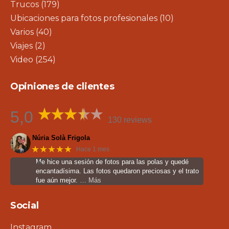
Trucos
(179)
Ubicaciones para fotos profesionales
(10)
Varios
(40)
Viajes
(2)
Video
(254)
Opiniones de clientes
5,0
130 reviews
Núria Solà Frigola
★★★★★
Hace 1 mes
Me hice una sesión de fotos para las polas y quedé
encantadísima. Las fotos quedaron preciosas y el trato
fue aún mejor.
… Más
Social
Instagram