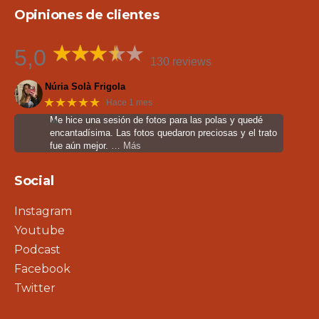
Opiniones de clientes
5,0
130 reviews
Núria Solà Frigola
★★★★★
Hace 1 mes
Me hice una sesión de fotos para las polas y quedé
encantadísima. Las fotos quedaron preciosas y el trato
fue aún mejor.
… Más
Social
Instagram
Youtube
Podcast
Facebook
Twitter