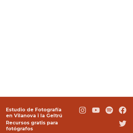
Estudio de Fotografía
Instagram
Youtube
Podcast
Fac
en Vilanova i la Geltrú
Recursos gratis para
Twi
fotógrafos