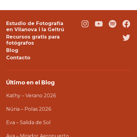
Estudio de Fotografía
Instagram
Youtube
Podcast
Fac
en Vilanova i la Geltrú
Recursos gratis para
Twi
fotógrafos
Blog
Contacto
Último en el Blog
Kathy – Verano 2026
Núria – Polas 2026
Eva – Salida de Sol
Aya – Mirador Aeropuerto