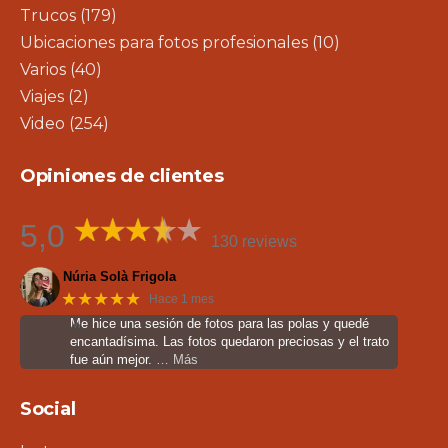
Trucos
(179)
Ubicaciones para fotos profesionales
(10)
Varios
(40)
Viajes
(2)
Video
(254)
Opiniones de clientes
5,0
130 reviews
Núria Solà Frigola
★★★★★
Hace 1 mes
Me hice una sesión de fotos para las polas y quedé
encantadísima. Las fotos quedaron preciosas y el trato
fue aún mejor.
… Más
Social