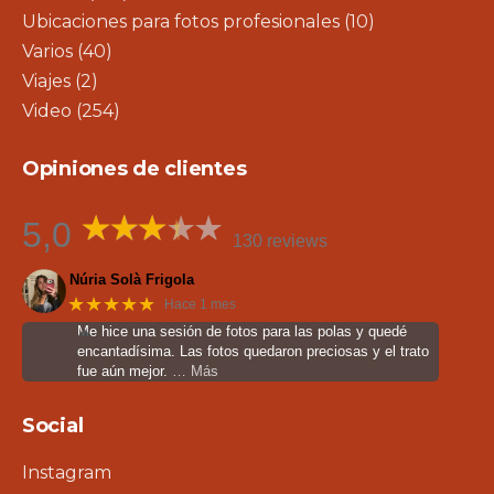
Ubicaciones para fotos profesionales
(10)
Varios
(40)
Viajes
(2)
Video
(254)
Opiniones de clientes
5,0
130 reviews
Núria Solà Frigola
★★★★★
Hace 1 mes
Me hice una sesión de fotos para las polas y quedé
encantadísima. Las fotos quedaron preciosas y el trato
fue aún mejor.
… Más
Social
Instagram