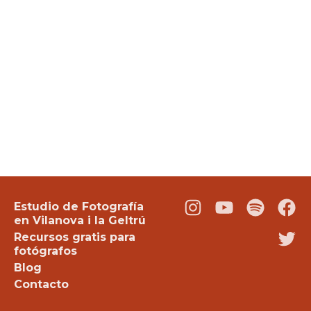
Estudio de Fotografía
Instagram
Youtube
Podcast
Fac
en Vilanova i la Geltrú
Recursos gratis para
Twi
fotógrafos
Blog
Contacto