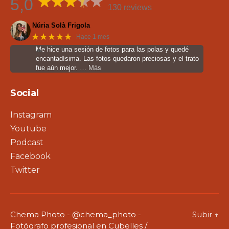
5,0
130 reviews
Núria Solà Frigola
★★★★★
Hace 1 mes
Me hice una sesión de fotos para las polas y quedé
encantadísima. Las fotos quedaron preciosas y el trato
fue aún mejor.
… Más
Social
Instagram
Youtube
Podcast
Facebook
Twitter
Chema Photo - @chema_photo -
Subir
↑
Fotógrafo profesional en Cubelles /