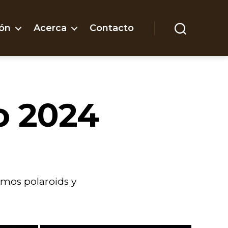
ón
Acerca
Contacto
Buscar
o 2024
imos polaroids y