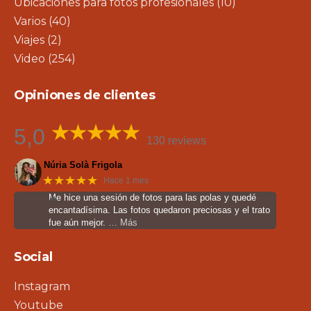
Ubicaciones para fotos profesionales
(10)
Varios
(40)
Viajes
(2)
Video
(254)
Opiniones de clientes
5,0
130 reviews
Núria Solà Frigola
★★★★★
Hace 1 mes
Me hice una sesión de fotos para las polas y quedé
encantadísima. Las fotos quedaron preciosas y el trato
fue aún mejor.
… Más
Social
Instagram
Youtube