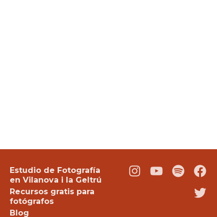
Estudio de Fotografía
Instagram
Youtube
Podcast
Fac
en Vilanova i la Geltrú
Recursos gratis para
Twi
fotógrafos
Blog