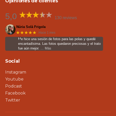
Opiniones de clientes
5,0
130 reviews
Núria Solà Frigola
★★★★★
Hace 1 mes
Me hice una sesión de fotos para las polas y quedé
encantadísima. Las fotos quedaron preciosas y el trato
fue aún mejor.
… Más
Social
Instagram
Youtube
Podcast
Facebook
Twitter