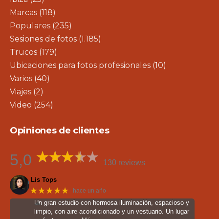
Marcas
(118)
Populares
(235)
Sesiones de fotos
(1.185)
Trucos
(179)
Ubicaciones para fotos profesionales
(10)
Varios
(40)
Viajes
(2)
Video
(254)
Opiniones de clientes
5,0
130 reviews
Lis Tops
★★★★★
hace un año
Un gran estudio con hermosa iluminación, espacioso y
limpio, con aire acondicionado y un vestuario. Un lugar