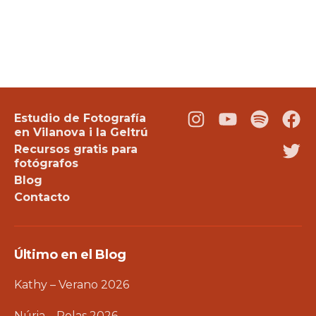
Estudio de Fotografía
Instagram
Youtube
Podcast
Fac
en Vilanova i la Geltrú
Recursos gratis para
Twi
fotógrafos
Blog
Contacto
Último en el Blog
Kathy – Verano 2026
Núria – Polas 2026