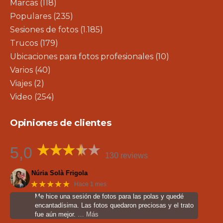
Marcas
(118)
Populares
(235)
Sesiones de fotos
(1.185)
Trucos
(179)
Ubicaciones para fotos profesionales
(10)
Varios
(40)
Viajes
(2)
Video
(254)
Opiniones de clientes
5,0
130 reviews
Núria Solà Frigola
★★★★★
Hace 1 mes
Me hice una sesión de fotos para las polas y quedé
encantadísima. Las fotos quedaron preciosas y el trato
fue aún mejor.
… Más