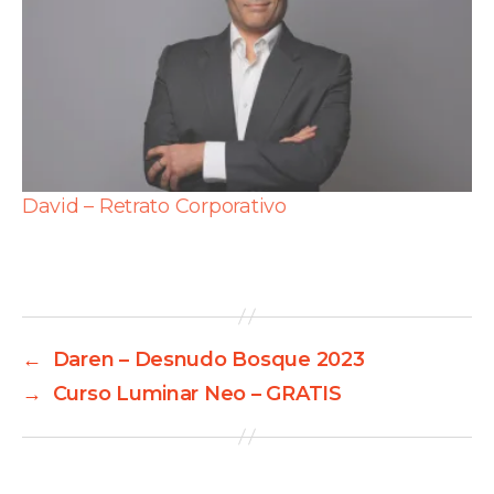
David – Retrato Corporativo
←
Daren – Desnudo Bosque 2023
→
Curso Luminar Neo – GRATIS