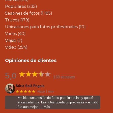
Populares
(235)
Sesiones de fotos
(1.185)
Trucos
(179)
Ubicaciones para fotos profesionales
(10)
Varios
(40)
Viajes
(2)
Video
(254)
Opiniones de clientes
5,0
130 reviews
Núria Solà Frigola
★★★★★
Hace 1 mes
Me hice una sesión de fotos para las polas y quedé
encantadísima. Las fotos quedaron preciosas y el trato
fue aún mejor.
… Más