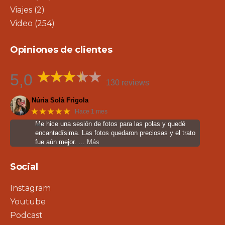
Viajes
(2)
Video
(254)
Opiniones de clientes
5,0
130 reviews
Núria Solà Frigola
★★★★★
Hace 1 mes
Me hice una sesión de fotos para las polas y quedé
encantadísima. Las fotos quedaron preciosas y el trato
fue aún mejor.
… Más
Social
Instagram
Youtube
Podcast