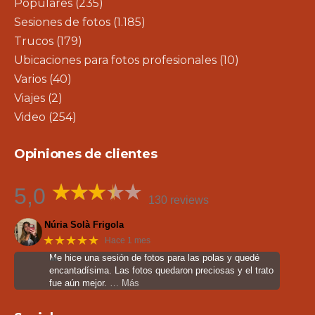
Populares
(235)
Sesiones de fotos
(1.185)
Trucos
(179)
Ubicaciones para fotos profesionales
(10)
Varios
(40)
Viajes
(2)
Video
(254)
Opiniones de clientes
5,0
130 reviews
Núria Solà Frigola
★★★★★
Hace 1 mes
Me hice una sesión de fotos para las polas y quedé
encantadísima. Las fotos quedaron preciosas y el trato
fue aún mejor.
… Más