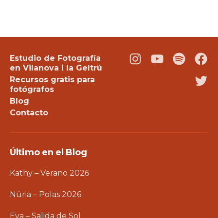
Estudio de Fotografía
Instagram
Youtube
Podcast
Fac
en Vilanova i la Geltrú
Recursos gratis para
Twi
fotógrafos
Blog
Contacto
Último en el Blog
Kathy – Verano 2026
Núria – Polas 2026
Eva – Salida de Sol