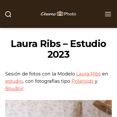
Buscar
Menú
Chema
Photo
Laura Ribs – Estudio
2023
Sesión de fotos con la Modelo
Laura Ribs
en
estudio
, con fotografías tipo
Polaroids
y
Boudoir
.