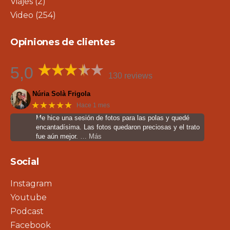
Viajes
(2)
Video
(254)
Opiniones de clientes
5,0
130 reviews
Núria Solà Frigola
★★★★★
Hace 1 mes
Me hice una sesión de fotos para las polas y quedé
encantadísima. Las fotos quedaron preciosas y el trato
fue aún mejor.
… Más
Social
Instagram
Youtube
Podcast
Facebook