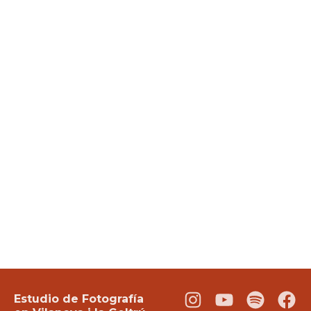
Estudio de Fotografía
Instagram
Youtube
Podcast
Fac