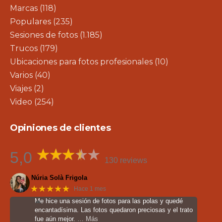
Marcas
(118)
Populares
(235)
Sesiones de fotos
(1.185)
Trucos
(179)
Ubicaciones para fotos profesionales
(10)
Varios
(40)
Viajes
(2)
Video
(254)
Opiniones de clientes
5,0
130 reviews
Núria Solà Frigola
★★★★★
Hace 1 mes
Me hice una sesión de fotos para las polas y quedé
encantadísima. Las fotos quedaron preciosas y el trato
fue aún mejor.
… Más