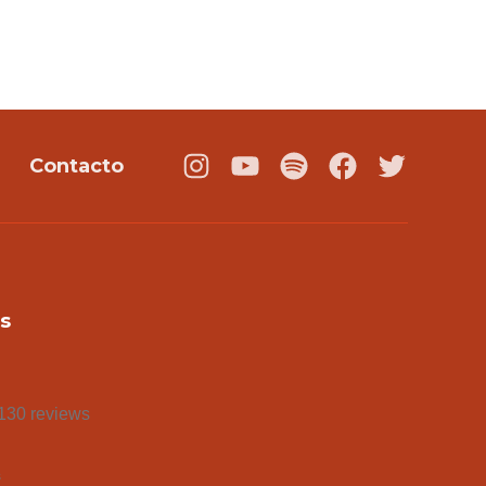
Contacto
Instagram
Youtube
Podcast
Facebook
Twitter
s
130 reviews
s