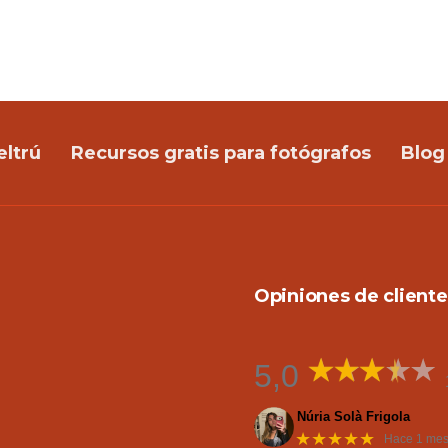
eltrú
Recursos gratis para fotógrafos
Blog
Opiniones de cliente
5,0
Núria Solà Frigola
★★★★★
Hace 1 me