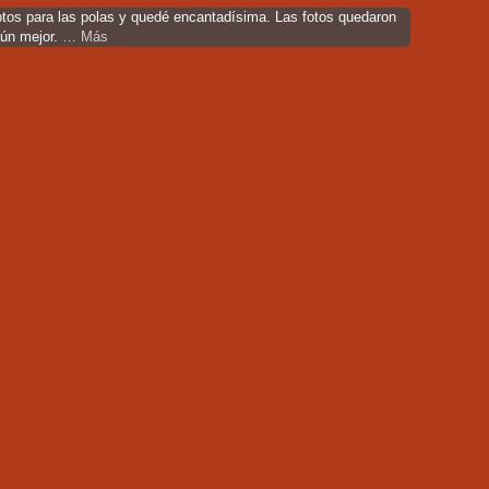
otos para las polas y quedé encantadísima. Las fotos quedaron
aún mejor.
… Más