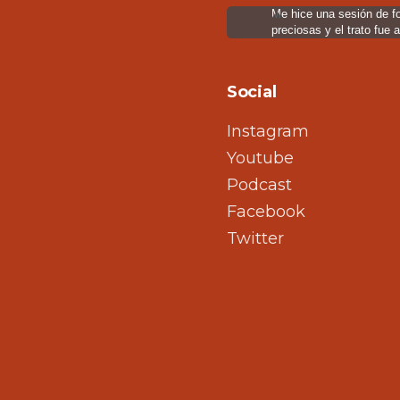
Me hice una sesión de f
preciosas y el trato fue 
Social
Instagram
Youtube
Podcast
Facebook
Twitter