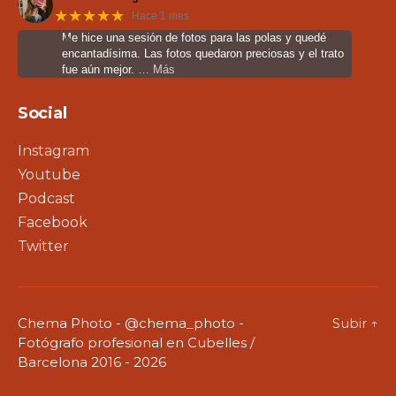
★★★★★
Hace 1 mes
Me hice una sesión de fotos para las polas y quedé
encantadísima. Las fotos quedaron preciosas y el trato
fue aún mejor.
… Más
Social
Instagram
Youtube
Podcast
Facebook
Twitter
Chema Photo - @chema_photo -
Subir
↑
Fotógrafo profesional en Cubelles /
Barcelona 2016 - 2026