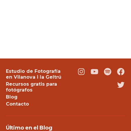
Estudio de Fotografía
Instagram
Youtube
Podcast
Fac
en Vilanova i la Geltrú
Recursos gratis para
Twi
fotógrafos
Blog
Contacto
Último en el Blog