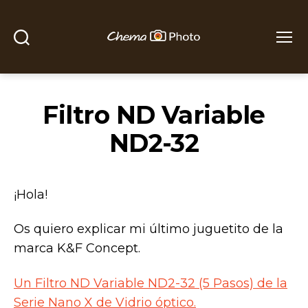
Buscar
Menú
Chema
Photo
Filtro ND Variable
ND2-32
¡Hola!
Os quiero explicar mi último juguetito de la
marca K&F Concept.
Un Filtro ND Variable ND2-32 (5 Pasos) de la
Serie Nano X de Vidrio óptico.