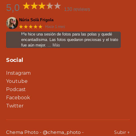
5,0
130 reviews
Núria Solà Frigola
★★★★★
Hace 1 mes
Me hice una sesión de fotos para las polas y quedé
encantadísima. Las fotos quedaron preciosas y el trato
fue aún mejor.
… Más
Social
Instagram
Youtube
Podcast
Facebook
Twitter
Chema Photo - @chema_photo -
Subir
↑