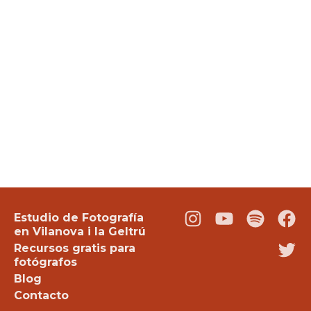
Estudio de Fotografía
Instagram
Youtube
Podcast
Fac
en Vilanova i la Geltrú
Recursos gratis para
Twi
fotógrafos
Blog
Contacto