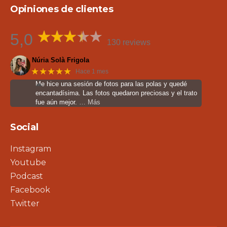
Opiniones de clientes
5,0
130 reviews
Núria Solà Frigola
★★★★★
Hace 1 mes
Me hice una sesión de fotos para las polas y quedé
encantadísima. Las fotos quedaron preciosas y el trato
fue aún mejor.
… Más
Social
Instagram
Youtube
Podcast
Facebook
Twitter