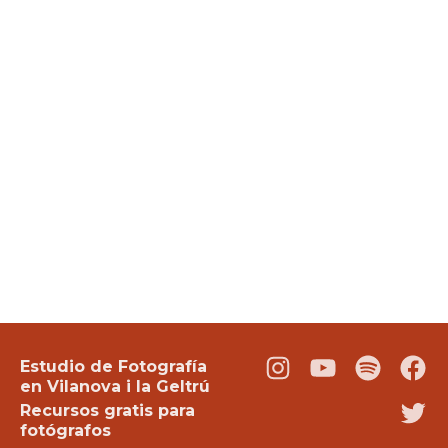
Estudio de Fotografía
Instagram
Youtube
Podcast
Fac
en Vilanova i la Geltrú
Recursos gratis para
Twi
fotógrafos