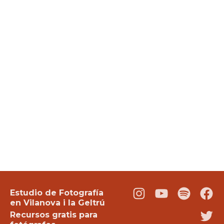
Estudio de Fotografía
Instagram
Youtube
Podcast
Fac
en Vilanova i la Geltrú
Recursos gratis para
Twi