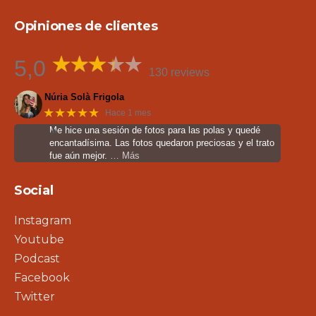
Opiniones de clientes
5,0
130 reviews
Núria Solà Frigola
★★★★★
Hace 1 mes
Me hice una sesión de fotos para las polas y quedé
encantadísima. Las fotos quedaron preciosas y el trato
fue aún mejor.
… Más
Social
Instagram
Youtube
Podcast
Facebook
Twitter