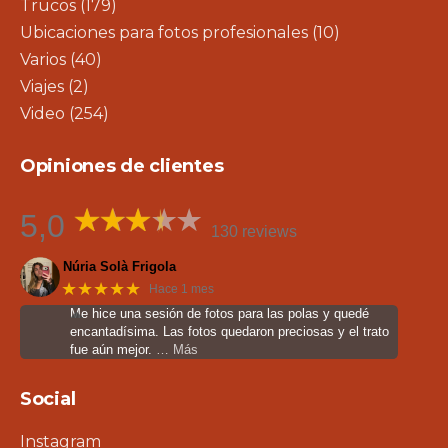
Trucos
(179)
Ubicaciones para fotos profesionales
(10)
Varios
(40)
Viajes
(2)
Video
(254)
Opiniones de clientes
5,0
130 reviews
Núria Solà Frigola
★★★★★
Hace 1 mes
Me hice una sesión de fotos para las polas y quedé
encantadísima. Las fotos quedaron preciosas y el trato
fue aún mejor.
… Más
Social
Instagram