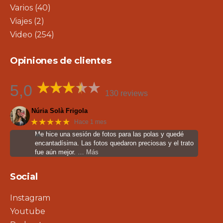
Varios
(40)
Viajes
(2)
Video
(254)
Opiniones de clientes
5,0
130 reviews
Núria Solà Frigola
★★★★★
Hace 1 mes
Me hice una sesión de fotos para las polas y quedé
encantadísima. Las fotos quedaron preciosas y el trato
fue aún mejor.
… Más
Social
Instagram
Youtube