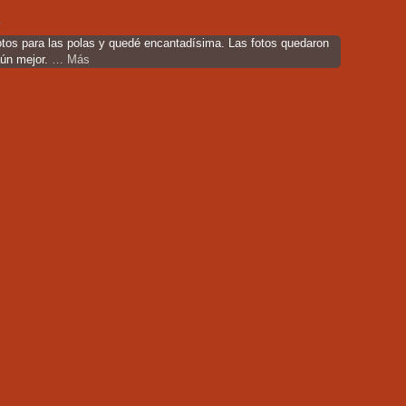
s
otos para las polas y quedé encantadísima. Las fotos quedaron
aún mejor.
… Más