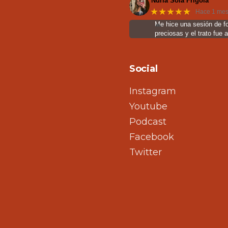
Núria Solà Frigola
★★★★★
Hace 1 me
Me hice una sesión de f
preciosas y el trato fue 
Social
Instagram
Youtube
Podcast
Facebook
Twitter