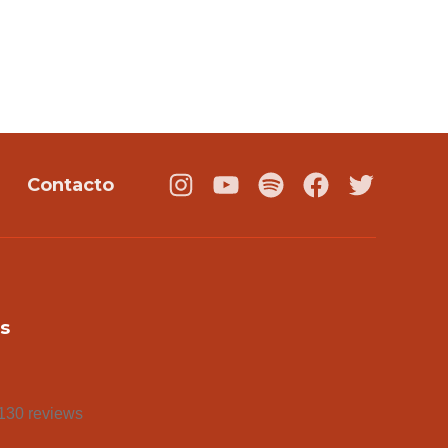
Contacto
Instagram
Youtube
Podcast
Facebook
Twitter
s
130 reviews