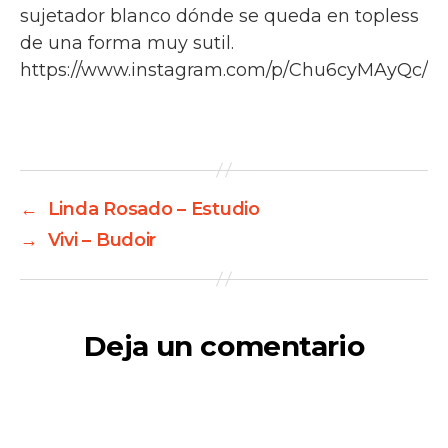
sujetador blanco dónde se queda en topless
de una forma muy sutil.
https://www.instagram.com/p/Chu6cyMAyQc/
Es un vídeo artistico no sexual o
pornográfico. Lo hicimos para redes sociales
y onlyfans.
←
Linda Rosado – Estudio
→
Vivi – Budoir
Deja un comentario