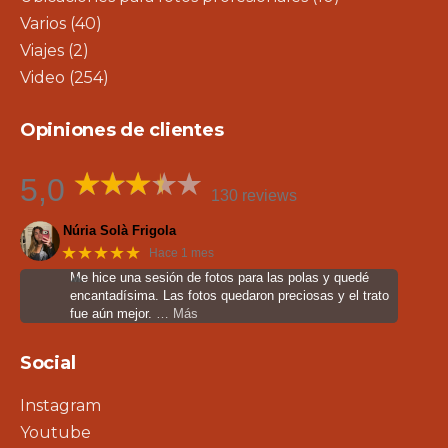
Varios
(40)
Viajes
(2)
Video
(254)
Opiniones de clientes
5,0
130 reviews
Núria Solà Frigola
★★★★★
Hace 1 mes
Me hice una sesión de fotos para las polas y quedé
encantadísima. Las fotos quedaron preciosas y el trato
fue aún mejor.
… Más
Social
Instagram
Youtube