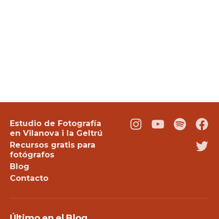
Estudio de Fotografía
Instagram
Youtube
Podcast
Fac
en Vilanova i la Geltrú
Recursos gratis para
Twi
fotógrafos
Blog
Contacto
Último en el Blog