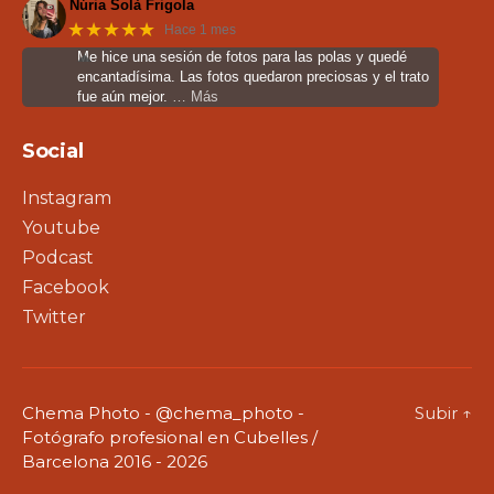
Núria Solà Frigola
★★★★★
Hace 1 mes
Me hice una sesión de fotos para las polas y quedé
encantadísima. Las fotos quedaron preciosas y el trato
fue aún mejor.
… Más
Social
Instagram
Youtube
Podcast
Facebook
Twitter
Chema Photo - @chema_photo -
Subir
↑
Fotógrafo profesional en Cubelles /
Barcelona 2016 - 2026