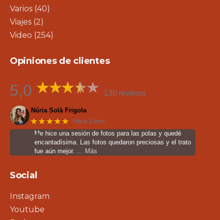
Varios
(40)
Viajes
(2)
Video
(254)
Opiniones de clientes
5,0
130 reviews
Núria Solà Frigola
★★★★★
Hace 1 mes
Me hice una sesión de fotos para las polas y quedé
encantadísima. Las fotos quedaron preciosas y el trato
fue aún mejor.
… Más
Social
Instagram
Youtube