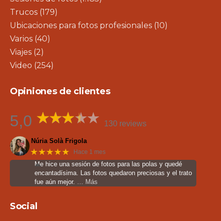
Trucos
(179)
Ubicaciones para fotos profesionales
(10)
Varios
(40)
Viajes
(2)
Video
(254)
Opiniones de clientes
5,0
130 reviews
Núria Solà Frigola
★★★★★
Hace 1 mes
Me hice una sesión de fotos para las polas y quedé
encantadísima. Las fotos quedaron preciosas y el trato
fue aún mejor.
… Más
Social