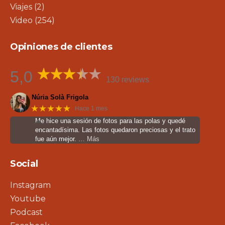
Viajes
(2)
Video
(254)
Opiniones de clientes
5,0
130 reviews
Núria Solà Frigola
★★★★★
Hace 1 mes
Me hice una sesión de fotos para las polas y quedé
encantadísima. Las fotos quedaron preciosas y el trato
fue aún mejor.
… Más
Social
Instagram
Youtube
Podcast