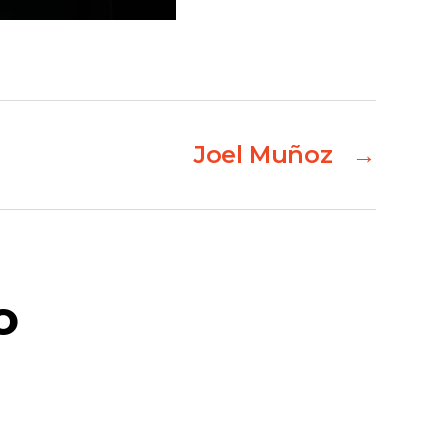
Joel Muñoz
→
o