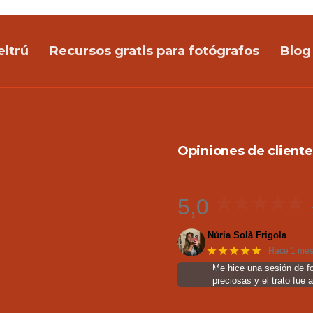
eltrú
Recursos gratis para fotógrafos
Blog
Opiniones de cliente
5,0
Núria Solà Frigola
★★★★★
Hace 1 me
Me hice una sesión de f
preciosas y el trato fue 