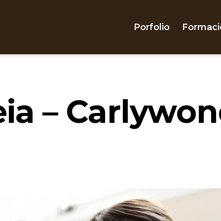
Porfolio
Formaci
eia – Carlywon