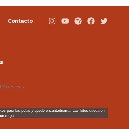
Contacto
Instagram
Youtube
Podcast
Facebook
Twitter
s
130 reviews
s
otos para las polas y quedé encantadísima. Las fotos quedaron
aún mejor.