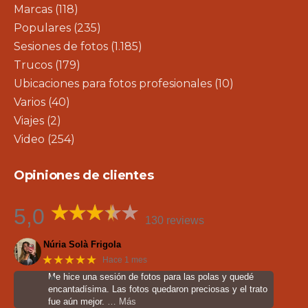
Marcas
(118)
Populares
(235)
Sesiones de fotos
(1.185)
Trucos
(179)
Ubicaciones para fotos profesionales
(10)
Varios
(40)
Viajes
(2)
Video
(254)
Opiniones de clientes
5,0
130 reviews
Núria Solà Frigola
★★★★★
Hace 1 mes
Me hice una sesión de fotos para las polas y quedé
encantadísima. Las fotos quedaron preciosas y el trato
fue aún mejor.
… Más