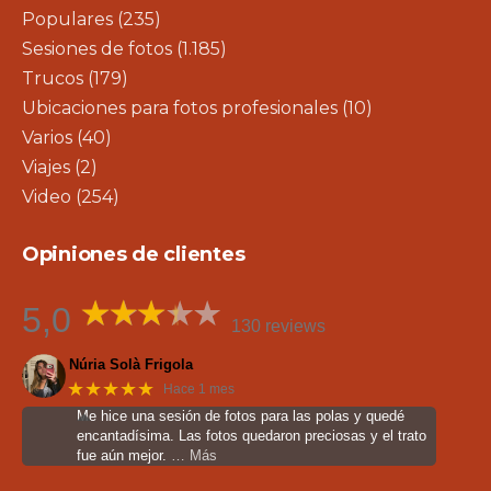
Populares
(235)
Sesiones de fotos
(1.185)
Trucos
(179)
Ubicaciones para fotos profesionales
(10)
Varios
(40)
Viajes
(2)
Video
(254)
Opiniones de clientes
5,0
130 reviews
Núria Solà Frigola
★★★★★
Hace 1 mes
Me hice una sesión de fotos para las polas y quedé
encantadísima. Las fotos quedaron preciosas y el trato
fue aún mejor.
… Más