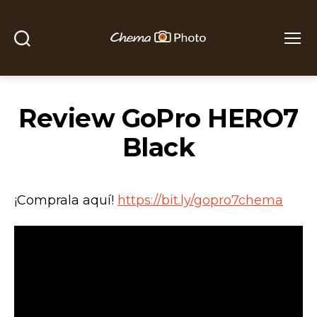
Buscar
Menú
Chema
Photo
Review GoPro HERO7
Black
¡Comprala aquí!
https://bit.ly/gopro7chema