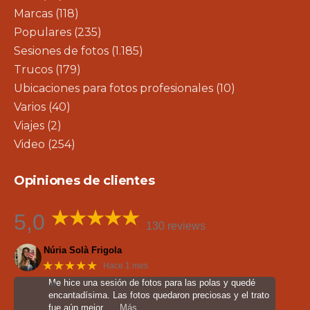
Marcas
(118)
Populares
(235)
Sesiones de fotos
(1.185)
Trucos
(179)
Ubicaciones para fotos profesionales
(10)
Varios
(40)
Viajes
(2)
Video
(254)
Opiniones de clientes
5,0
130 reviews
Núria Solà Frigola
★★★★★
Hace 1 mes
Me hice una sesión de fotos para las polas y quedé
encantadísima. Las fotos quedaron preciosas y el trato
fue aún mejor.
… Más