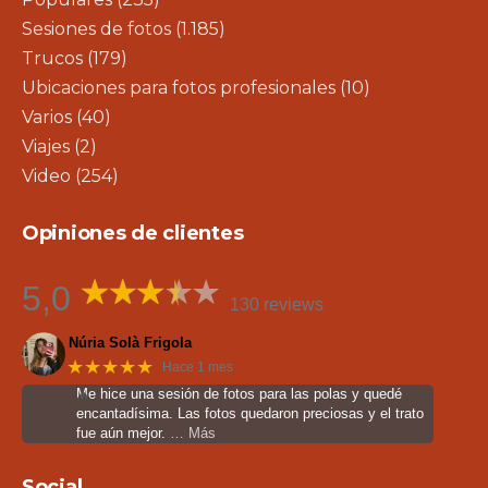
Sesiones de fotos
(1.185)
Trucos
(179)
Ubicaciones para fotos profesionales
(10)
Varios
(40)
Viajes
(2)
Video
(254)
Opiniones de clientes
5,0
130 reviews
Núria Solà Frigola
★★★★★
Hace 1 mes
Me hice una sesión de fotos para las polas y quedé
encantadísima. Las fotos quedaron preciosas y el trato
fue aún mejor.
… Más
Social