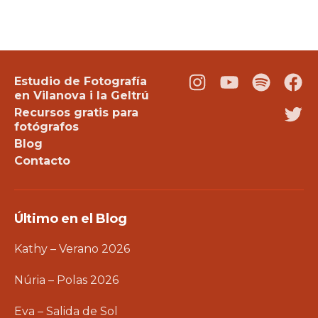
Estudio de Fotografía
Instagram
Youtube
Podcast
Fac
en Vilanova i la Geltrú
Recursos gratis para
Twi
fotógrafos
Blog
Contacto
Último en el Blog
Kathy – Verano 2026
Núria – Polas 2026
Eva – Salida de Sol