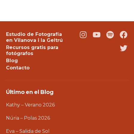
Estudio de Fotografía
Instagram
Youtube
Podcast
Fac
en Vilanova i la Geltrú
Recursos gratis para
Twi
fotógrafos
Blog
Contacto
Último en el Blog
Kathy – Verano 2026
Núria – Polas 2026
Eva – Salida de Sol