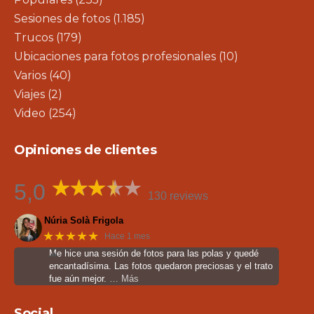
Sesiones de fotos
(1.185)
Trucos
(179)
Ubicaciones para fotos profesionales
(10)
Varios
(40)
Viajes
(2)
Video
(254)
Opiniones de clientes
5,0
130 reviews
Núria Solà Frigola
★★★★★
Hace 1 mes
Me hice una sesión de fotos para las polas y quedé
encantadísima. Las fotos quedaron preciosas y el trato
fue aún mejor.
… Más
Social